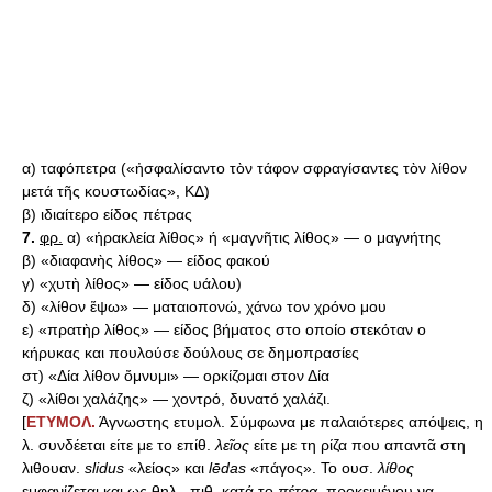
α) ταφόπετρα («ἠσφαλίσαντο τὸν τάφον σφραγίσαντες τὸν λίθον
μετά τῆς κουστωδίας», ΚΔ)
β) ιδιαίτερο είδος πέτρας
7.
φρ.
α) «ἡρακλεία λίθος» ή «μαγνῆτις λίθος» — ο μαγνήτης
β) «διαφανὴς λίθος» — είδος φακού
γ) «χυτὴ λίθος» — είδος υάλου)
δ) «λίθον ἕψω» — ματαιοπονώ, χάνω τον χρόνο μου
ε) «πρατὴρ λίθος» — είδος βήματος στο οποίο στεκόταν ο
κήρυκας και πουλούσε δούλους σε δημοπρασίες
στ) «Δία λίθον ὄμνυμι» — ορκίζομαι στον Δία
ζ) «λίθοι χαλάζης» — χοντρό, δυνατό χαλάζι.
[
ΕΤΥΜΟΛ.
Άγνωστης ετυμολ. Σύμφωνα με παλαιότερες απόψεις, η
λ. συνδέεται είτε με το επίθ.
λεῖος
είτε με τη ρίζα που απαντᾶ στη
λιθουαν.
slidus
«λείος» και
l
ē
das
«πάγος». Το ουσ.
λίθος
εμφανίζεται και ως θηλ., πιθ. κατά το
πέτρα
, προκειμένου να