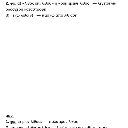
2.
φρ.
α) «λίθος ἐπὶ λίθου» ή «οὐκ ἔμεινε λίθος» — λέγεται για
ολοσχερή καταστροφή
β) «έχω λίθο(ν)» — πάσχω από λιθίαση
μσν.
1.
φρ.
«τίμιος λίθος» — πολύτιμος λίθος
2.
παροιμ.
«λίθῳ λαλεῑς» — λεγόταν για αναίσθητα άτομα