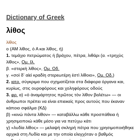
Dictionary of Greek
λίθος
λίθος
ο (AM λίθος, ὁ Α και λίθος, ἡ)
1.
τεμάχιο πετρώματος ή βράχου, πέτρα, λιθάρι (α. «τρηχὺς
λίθος»,
Ομ. Ιλ.
β. «στερεὴ λίθος»,
Ομ. Οδ.
γ. «σοὶ δ' αἰεὶ κραδίη στερεωτέρη ἐστὶ λίθοιο»,
Ομ. Οδ.
)
2.
ιατρ.
σύγκριμα που σχηματίζεται στα διάφορα όργανα και,
κυρίως, στις ουροφόρους και χοληφόρους οδούς
3.
φρ.
α) «ὁ ἀναμάρτητος πρῶτος τὸν λίθον βαλέτω» — οι
άνθρωποι πρέπει να είναι επιεικείς προς αυτούς που έκαναν
κάποιο σφάλμα (ΚΔ)
β) «κινώ πάντα λίθον» — καταβάλλω κάθε προσπάθεια ή
χρησιμοποιώ κάθε μέσο για να πετύχω κάτι
γ) «λυδία λίθος» — μελαψή σκληρή πέτρα που χρησιμοποιήθηκε
αρχικά στη Λυδία και με την οποία ελεγχόταν ο βαθμός