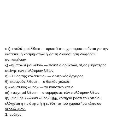
στ) «πολύτιμοι λίθοι» — ορυκτά που χρησιμοποιούνται για την
κατασκευή κοσμημάτων ή για τη διακόσμηση διαφόρων
αντικειμένων
ζ) «ημιπολύτιμοι λίθοι» — ποικιλία ορυκτών, αξίας μικρότερης
εκείνης τών πολύτιμων λίθων
η) «λίθος τής κολάσεως» — ο νιτρικός άργυρος
θ) «κυανούς λίθος» — ο θειικός χαλκός
ι) «καυστικός λίθος» — το καυστικό κάλιο
ια) «τεχνητοί λίθοι» — απομιμήσεις τών πολύτιμων λίθων
ιβ) (ως θηλ.) «λυδία λίθος»
μτφ.
κριτήριο βάσει τού οποίου
ελέγχεται η τιμιότητα ή η ευθύτητα τού χαρακτήρα κάποιου
νεοελλ.-μσν.
1.
βράχος