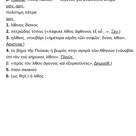
μσν.-αρχ.
πολύτιμη πέτρα
αρχ.
1.
λίθινος δίσκος
2.
πετρώδης τόπος («πέφυκε λίθος ἄφθονος ἐξ οὖ...»,
Ξεν.
)
3.
ηλίθιος, ντουβάρι («ἡμέτερα κέρδη τῶν σοφῶν, ὄντες λίθοι»,
Αριστοφ.
)
4.
το βήμα τῆς Πνύκας ἡ βωμός στην αγορά τῶν Αθηνών («ἀναβὰς
ἐπὶ τὸν τοῡ κήρυκος λίθον»,
Πλούτ.
β. «πρὸς τὸν λίθον ἄγοντες καὶ ἐξορκοῡντες»,
Δημοσθ.
)
5.
πιόνι σκακιού
6.
(ως θηλ.)
ἡ λίθος