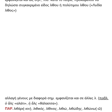
δηλώσει συγκεκριμένο είδος λίθου ή πολύτιμου λίθου («Λυδία
λίθος»)
αλλαγή γένους με διαφορά σημ. εμφανίζεται και σε άλλες λ. (
πρβλ.
ὁ ἅλς
«αλάτι»,
ἡ ἅλς
«θάλασσα»).
ΠΑΡ.
λιθάρι
(-
ιον
),
λιθικός
,
λίθινος
,
λιθιώ
,
λιθώδης
,
λιθώνω
(-
ῶ
)