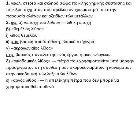
1.
γεωλ.
στερεό και σκληρό σώμα ποικίλης χημικής σύστασης και
ποικίλου σχήματος που οφείλει τον χρωματισμό του στην
παρουσία αλάτων και οξειδίων τών μετάλλων
2.
φρ.
α) «εποχή τού λίθου» — λιθική εποχή
β) «θεμέλιος λίθος»
i) λίθος θεμελίου
ii)
μτφ.
βασική προϋπόθεση, βασικό στήριγμα
γ) «ακρογωνιαίος λίθος»
μτφ.
βασικός συντελεστής ενός έργου ή μιας ενέργειας
δ) «οικοδομικός λίθος» — πέτρα που χρησιμοποιείται υπό μορφήν
προσμίγματος στη σύνθεση τών σκυροκονιαμάτων ή κονιαμάτων
στην οικοδομική τών λαξευτών λίθων
ε) «αργός λίθος» — η απελέκητη πέτρα που δεν μπορεί να
χρησιμοποιηθεί πουθενά