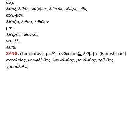
αρχ.
λίθαξ
,
λιθάς
,
λίθ
(
ε
)
ιος
,
λιθεύω
,
λιθίζω
,
λιθίς
αρχ.-μσν.
λιθάζω
,
λιθεία
,
λιθίδιον
μσν.
λιθερός
,
λιθιακός
νεοελλ.
λιθιά
.
ΣΥΝΘ.
(Για τα σύνθ. με Α' συνθετικό
βλ.
λιθ
[
ο
]-). (Β' συνθετικό)
ακρόλιθος
,
κουφόλιθος
,
λευκόλιθος
,
μονόλιθος
,
τρίλιθος
,
χρυσόλιθος