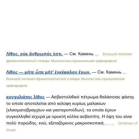
Λίθος, οὐκ ἄνθρωπός ἐστι.
— См. Камень …
Большой толково-
фразеологический словарь Михельсона (оригинальная орфография)
Λίθος — μήτε ὧτα μήτ’ ἐγκέφαλον ἔχων.
— См. Камень …
Большой толково-фразеологический словарь Михельсона (оригинальная
орфография)
κογχυλιάτης λίθος
— Ασβεστολιθικό πέτρωμα θαλάσσιας φάσης
το οποίο αποτελείται από κελύφη κυρίως μαλακίων
(ελασματοβραγχίων και γαστεροπόδων), τα οποία έχουν
συγκολληθεί ισχυρά με ορυκτή κόλλα ασβεστίτη. Η όψη του είναι
πολύ πορώδης, ενώ, εξεταζόμενος μακροσκοπικά,… …
Dictionary of
Greek