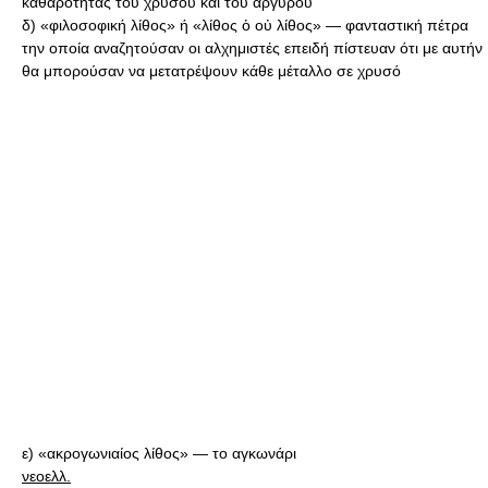
καθαρότητας τού χρυσού και τού αργύρου
δ) «φιλοσοφική λίθος» ή «λίθος ὁ οὐ λίθος» — φανταστική πέτρα
την οποία αναζητούσαν οι αλχημιστές επειδή πίστευαν ότι με αυτήν
θα μπορούσαν να μετατρέψουν κάθε μέταλλο σε χρυσό
ε) «ακρογωνιαίος λίθος» — το αγκωνάρι
νεοελλ.