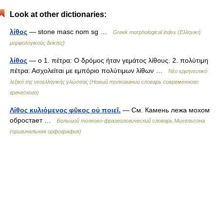
Look at other dictionaries:
λίθος
— stone masc nom sg …
Greek morphological index (Ελληνική
μορφολογικούς δείκτες)
λίθος
— ο 1. πέτρα: Ο δρόμος ήταν γεμάτος λίθους. 2. πολύτιμη
πέτρα: Ασχολείται με εμπόριο πολύτιμων λίθων …
Νέο ερμηνευτικό
λεξικό της νεοελληνικής γλώσσας (Новый толковании словарь современного
греческого)
Λίθος κυλιόμενος φῦκος οὐ ποιεῖ.
— См. Камень лежа мохом
обростает …
Большой толково-фразеологический словарь Михельсона
(оригинальная орфография)