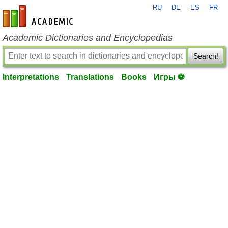
RU
DE
ES
FR
en-academic.com
Academic Dictionaries and Encyclopedias
Search!
Interpretations
Translations
Books
Игры ⚽