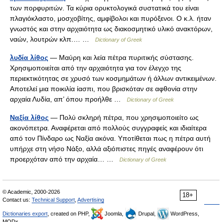
των πορφυριτών. Τα κύρια ορυκτολογικά συστατικά του είναι
πλαγιόκλαστο, μοσχοβίτης, αμφίβολοι και πυρόξενοι. Ο κ.λ. ήταν
γνωστός και στην αρχαιότητα ως διακοσμητικό υλικό ανακτόρων,
ναών, λουτρών κλπ.… …
Dictionary of Greek
λυδία λίθος
— Μαύρη και λεία πέτρα πυριτικής σύστασης.
Χρησιμοποιείται από την αρχαιότητα για τον έλεγχο της
περιεκτικότητας σε χρυσό των κοσμημάτων ή άλλων αντικειμένων.
Αποτελεί μια ποικιλία ίασπι, που βρισκόταν σε αφθονία στην
αρχαία Λυδία, απ’ όπου προήλθε …
Dictionary of Greek
Ναξία λίθος
— Πολύ σκληρή πέτρα, που χρησιμοποιείτο ως
ακονόπετρα. Αναφέρεται από πολλούς συγγραφείς και ιδιαίτερα
από τον Πίνδαρο ως Ναξία ακόνα. Υποτίθεται πως η πέτρα αυτή
υπήρχε στη νήσο Νάξο, αλλά αξιόπιστες πηγές αναφέρουν ότι
προερχόταν από την αρχαία… …
Dictionary of Greek
© Academic, 2000-2026
18+
Contact us:
Technical Support
,
Advertising
Dictionaries export
, created on PHP,
Joomla,
Drupal,
WordPress,
MODx.