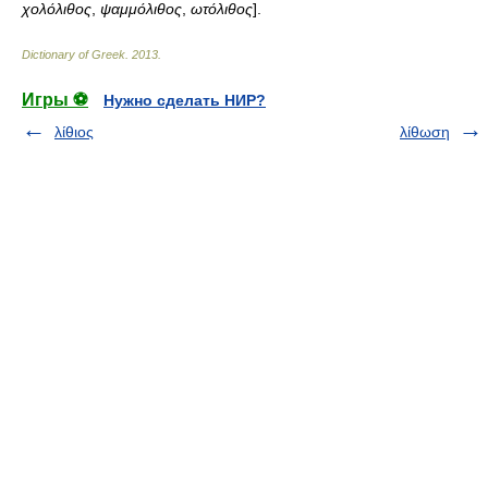
χολόλιθος
,
ψαμμόλιθος
,
ωτόλιθος
].
Dictionary of Greek
.
2013
.
Игры ⚽
Нужно сделать НИР?
λίθιος
λίθωση